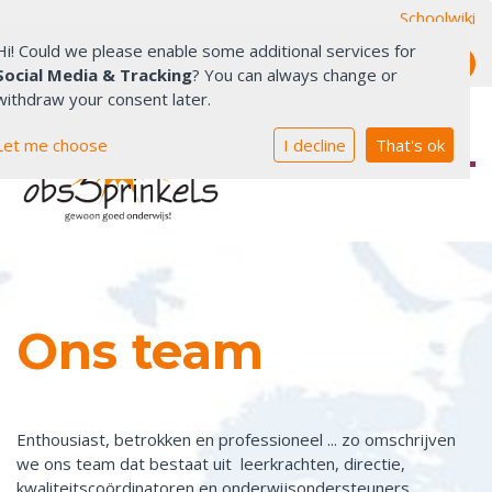
Schoolwiki
Inloggen Social schools
Hi! Could we please enable some additional services for
Social Media & Tracking
? You can always change or
withdraw your consent later.
Let me choose
I decline
That's ok
Welkom
Ons Onderwijs
Ons team
Praktische info
Ons team
Ouders & School
Leerling
Enthousiast, betrokken en professioneel ... zo omschrijven
Contact
we ons team dat bestaat uit leerkrachten, directie,
kwaliteitscoördinatoren en onderwijsondersteuners.